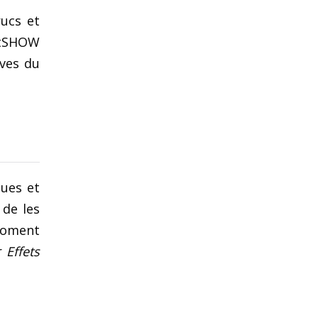
rucs et
rtSHOW
ives du
ques et
 de les
moment
ur
Effets