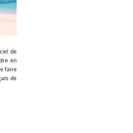
ciel de
ndre en
e faire
çais de