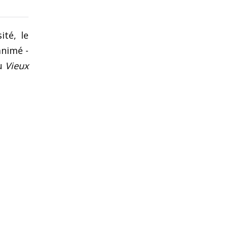
ité, le
animé -
u
Vieux