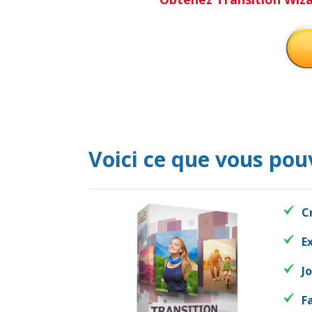
Voici ce que vous pou
C
E
J
F