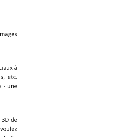
images
ciaux à
s, etc.
s - une
W 3D de
 voulez