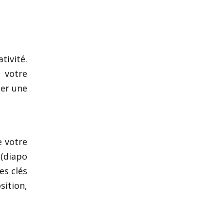
tivité.
 votre
éer une
e votre
 (diapo
es clés
sition,